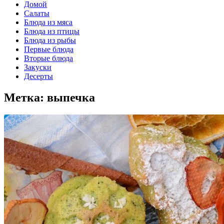
Домой
Салаты
Блюда из мяса
Блюда из птицы
Блюда из рыбы
Первые блюда
Вторые блюда
Закуски
Десерты
Метка:
выпечка