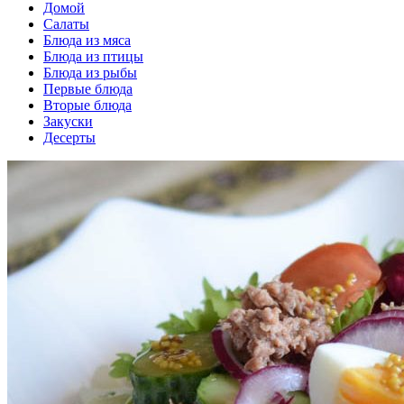
Домой
Салаты
Блюда из мяса
Блюда из птицы
Блюда из рыбы
Первые блюда
Вторые блюда
Закуски
Десерты